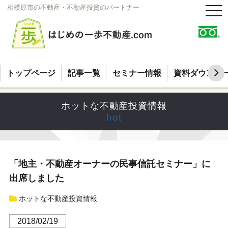
相模原市の不動産・不動産投資のパートナー
t
o
g
g
l
e
n
a
v
トップページ
記事一覧
セミナー情報
資料ダウンロ
i
g
a
t
ホットな不動産投資情報
i
o
hot
n
「地主・不動産オーナーの民事信託セミナー」に
出席しました
ホットな不動産投資情報
2018/02/19