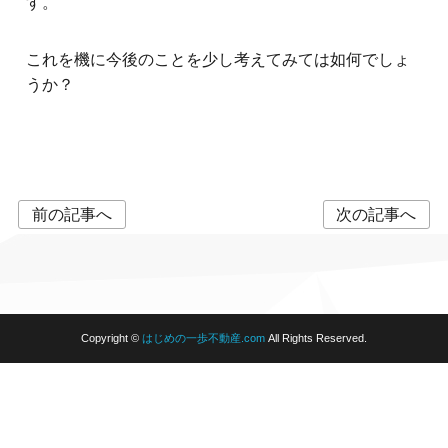
す。
これを機に今後のことを少し考えてみては如何でしょ
うか？
投
前の記事へ
次の記事へ
稿
ナ
ビ
ゲ
ー
Copyright ©
はじめの一歩不動産.com
All Rights Reserved.
シ
ョ
ン