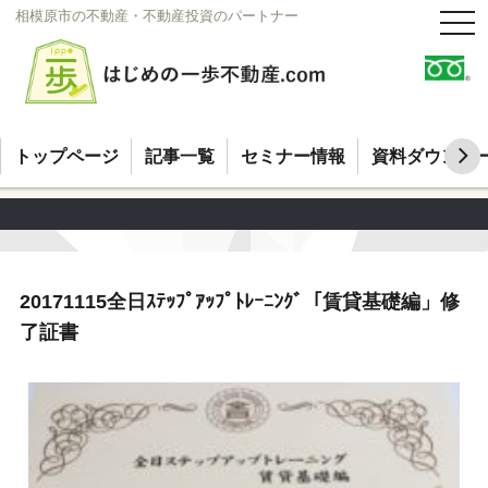
相模原市の不動産・不動産投資のパートナー
t
o
g
g
l
e
n
a
v
トップページ
記事一覧
セミナー情報
資料ダウンロ
i
g
a
t
i
o
n
20171115全日ｽﾃｯﾌﾟｱｯﾌﾟﾄﾚｰﾆﾝｸﾞ「賃貸基礎編」修
了証書